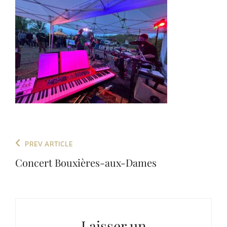
Navigation
Previous
PREV ARTICLE
de
Post
Concert Bouxières-aux-Dames
l’article
Laisser un