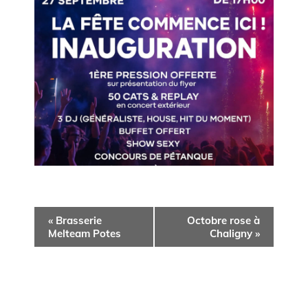
N
«
Brasserie
Octobre rose à
a
Melteam Potes
Chaligny
»
v
i
g
a
t