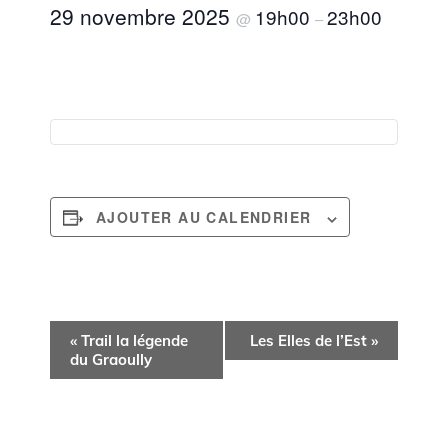
29 novembre 2025
19h00
23h00
@
–
AJOUTER AU CALENDRIER
N
«
Trail la légende
Les Elles de l’Est
»
a
du Graoully
v
i
g
a